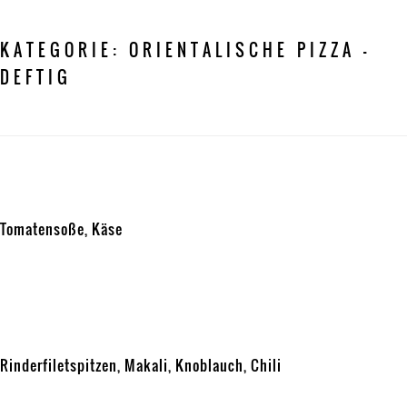
KATEGORIE:
ORIENTALISCHE PIZZA —
DEFTIG
OS’KNOBLAUCH WÜRSTCHEN
Tomatensoße, Käse
Veröffentlicht
Kategorien
1. November 2015
ORIENTALISCHE PIZZA — DEFTIG
am
OS’ORIENT KREATION
Rinderfiletspitzen, Makali, Knoblauch, Chili
Veröffentlicht
Kategorien
1. November 2015
ORIENTALISCHE PIZZA — DEFTIG