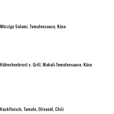
am
ORIENT SALAMI
Würzige Salami, Tomatensauce, Käse
Veröffentlicht
Kategorien
1. November 2015
ORIENTALISCHE PIZZA — DEFTIG
am
OS’ORIENT PIZZA
Hähnchenbrust v. Grill, Makali-Tomatensauce, Käse
Veröffentlicht
Kategorien
1. November 2015
1. November 2015
ORIENTALISCHE PIZZA —
am
DEFTIG
MANAKISH BELAHME
Hackfleisch, Tomate, Olivenöl, Chili