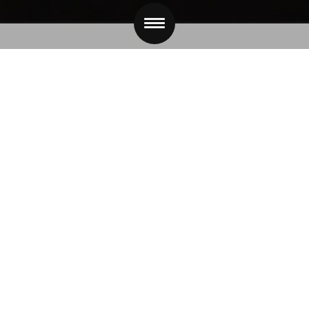
ÜBER UNS
MENÜ
KONTAKT
BILDER
CATERING
IMPRESSUM
RESERVIEREN